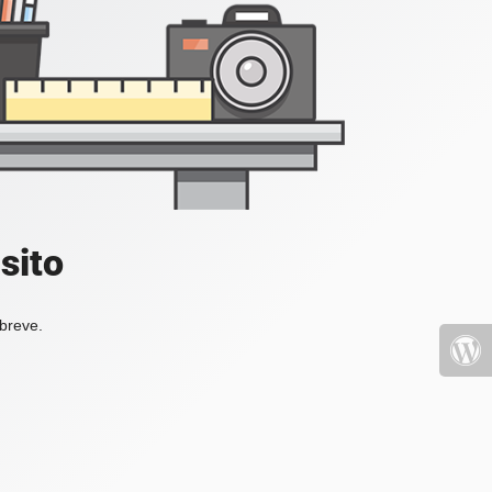
sito
 breve.